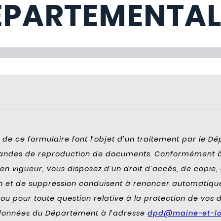
ÉPARTEMENTAL
0% de ce questionnaire.
de ce formulaire font l’objet d’un traitement par le Dé
emandes de reproduction de documents
. Conformément à 
 vigueur, vous disposez d’un droit d’accès, de copie, de
ion et de suppression conduisent à renoncer automati
 ou pour toute question relative à la protection de vo
s données du Département à l’adresse
dpd@maine-et-loi